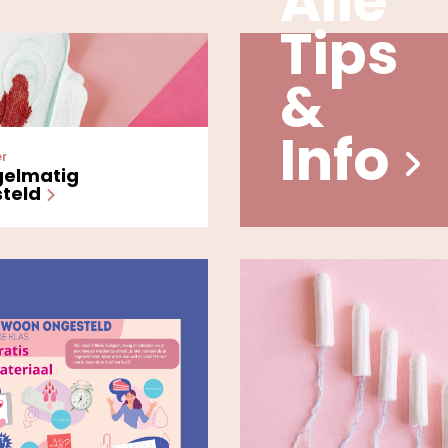
Alle
Tips
&
Info
er
gelmatig
steld