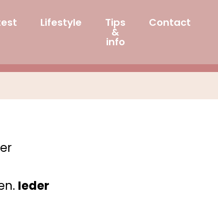
test
Lifestyle
Tips
Contact
&
info
eer
nen.
Ieder