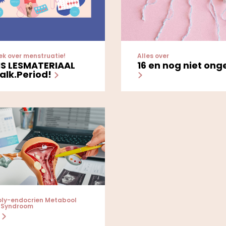
ek over menstruatie!
Alles over
S LESMATERIAAL
16 en nog niet ong
Talk.Period!
oly-endocrien Metabool
 Syndroom
S