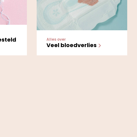
esteld
Alles over
Veel bloedverlies