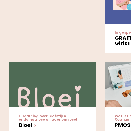
In gespr
GRATI
Girls
E-learning over leefstijl bij
Wat is P
endometriose en adenomyose!
Ovarium
Bloei
PMO