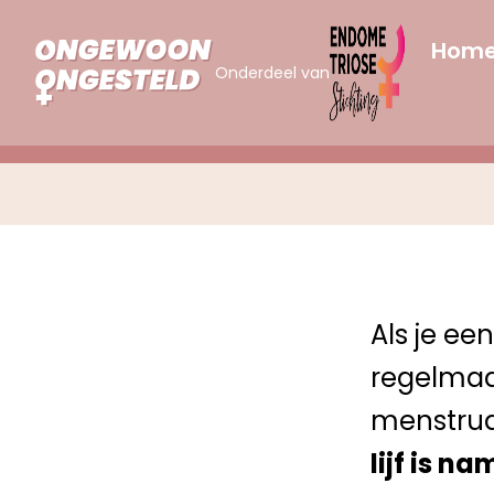
Hom
Onderdeel van
Als je ee
regelmaa
menstruat
lijf is n