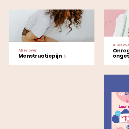
Alles ov
Onre
Alles over
Menstruatiepijn
onge