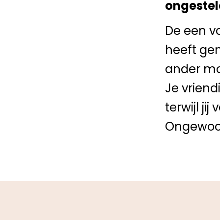
ongestel
De een vo
heeft ge
ander mo
Je vrien
terwijl ji
Ongewoon