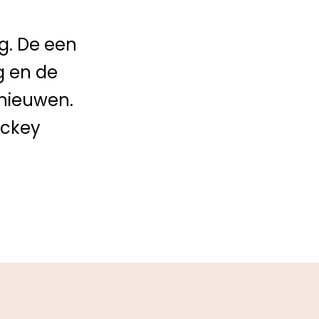
ig. De een
g en de
nieuwen.
ockey